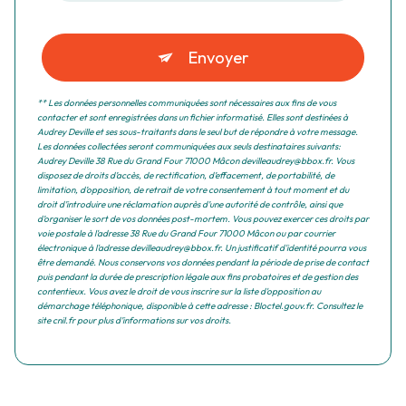
Envoyer
** Les données personnelles communiquées sont nécessaires aux fins de vous
contacter et sont enregistrées dans un fichier informatisé. Elles sont destinées à
Audrey Deville et ses sous-traitants dans le seul but de répondre à votre message.
Les données collectées seront communiquées aux seuls destinataires suivants:
Audrey Deville 38 Rue du Grand Four 71000 Mâcon devilleaudrey@bbox.fr. Vous
disposez de droits d’accès, de rectification, d’effacement, de portabilité, de
limitation, d’opposition, de retrait de votre consentement à tout moment et du
droit d’introduire une réclamation auprès d’une autorité de contrôle, ainsi que
d’organiser le sort de vos données post-mortem. Vous pouvez exercer ces droits par
voie postale à l'adresse 38 Rue du Grand Four 71000 Mâcon ou par courrier
électronique à l'adresse devilleaudrey@bbox.fr. Un justificatif d'identité pourra vous
être demandé. Nous conservons vos données pendant la période de prise de contact
puis pendant la durée de prescription légale aux fins probatoires et de gestion des
contentieux. Vous avez le droit de vous inscrire sur la liste d'opposition au
démarchage téléphonique, disponible à cette adresse :
Bloctel.gouv.fr
. Consultez le
site cnil.fr pour plus d’informations sur vos droits.