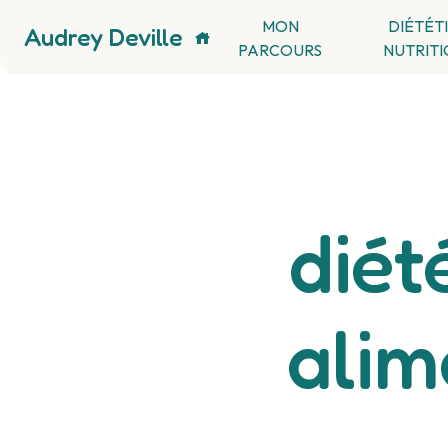
Panneau de gestion des cookies
MON
DIÉTÉT
Audrey Deville
PARCOURS
NUTRITI
diét
alim