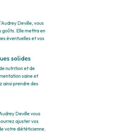
d'Audrey Deville, vous
 goûts. Elle mettra en
ies éventuelles et vos
ues solides
e nutrition et de
imentation saine et
ez ainsi prendre des
Audrey Deville vous
pourrez ajuster vos
e votre diététicienne.