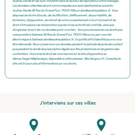
Audrey Deville et ses sous-traitants dans le seul but de répondre à votre message.
Les données collectées seront communiquées aux seuls destinataires suivants:
Audrey Deville 38 Rue du Grand Four 71000 Mâcon devilleaudrey@bbox.fr. Vous
disposez de droits d’accès, de rectification, d’effacement, de portabilité, de
limitation, d’opposition, de retrait de votre consentement à tout moment et du
droit d’introduire une réclamation auprès d’une autorité de contrôle, ainsi que
d’organiser le sort de vos données post-mortem. Vous pouvez exercer ces droits par
voie postale à l'adresse 38 Rue du Grand Four 71000 Mâcon ou par courrier
électronique à l'adresse devilleaudrey@bbox.fr. Un justificatif d'identité pourra vous
être demandé. Nous conservons vos données pendant la période de prise de contact
puis pendant la durée de prescription légale aux fins probatoires et de gestion des
contentieux. Vous avez le droit de vous inscrire sur la liste d'opposition au
démarchage téléphonique, disponible à cette adresse :
Bloctel.gouv.fr
. Consultez le
site cnil.fr pour plus d’informations sur vos droits.
J'interviens sur ces villes