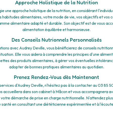
Approche Holistique de la Nutrition
ie une approche holistique de la nutrition, en considérant l'individu
habitudes alimentaires, votre mode de vie, vos objectifs et vos 
amme alimentaire adapté et durable. Son objectif est de vous ac
alimentation équilibrée et harmonieuse.
Des Conseils Nutrionnels Personnalisés
tions avec Audrey Deville, vous bénéficierez de conseils nutrition
ituation. Elle vous aidera à comprendre les principes d'une alimenta
ettes des produits alimentaires, à gérer vos éventuelles intolérance
adopter de bonnes pratiques alimentaires au quotidien.
Prenez Rendez-Vous dès Maintenant
services d'Audrey Deville, n'hésitez pas à la contacter au 03 85 
us accueillera dans son cabinet à Mâcon et vous accompagnera a
 votre démarche de prise en charge nutritionnelle. N'attendez plu
e santé en consultant une diététicienne expérimentée et à l'écoute