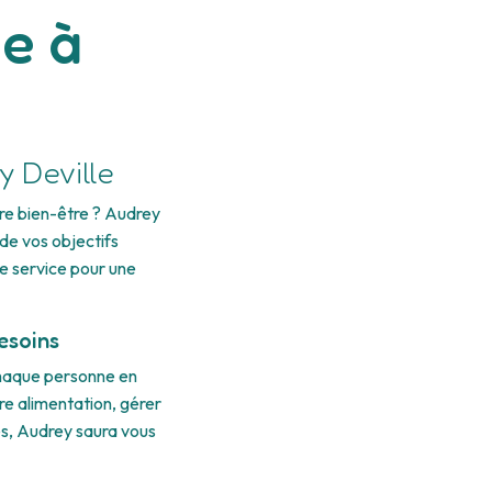
ue à
y Deville
tre bien-être ? Audrey
de vos objectifs
re service pour une
esoins
chaque personne en
re alimentation, gérer
es, Audrey saura vous