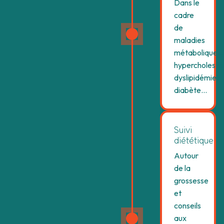
Dans le
cadre
de
maladies
métaboliques,
hypercholesté
dyslipidémie,
diabète…
Suivi
diététique
Autour
de la
grossesse
et
conseils
aux