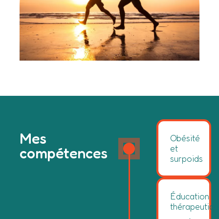
Mes
Obésité
et
compétences
surpoids
Éducation
thérapeutiq