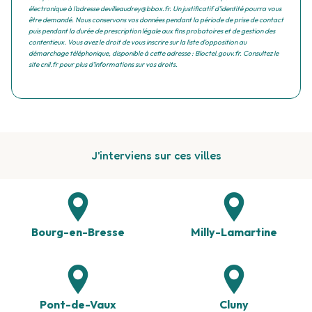
électronique à l'adresse devilleaudrey@bbox.fr. Un justificatif d'identité pourra vous
être demandé. Nous conservons vos données pendant la période de prise de contact
puis pendant la durée de prescription légale aux fins probatoires et de gestion des
contentieux. Vous avez le droit de vous inscrire sur la liste d'opposition au
démarchage téléphonique, disponible à cette adresse :
Bloctel.gouv.fr
. Consultez le
site cnil.fr pour plus d’informations sur vos droits.
J'interviens sur ces villes
Bourg-en-Bresse
Milly-Lamartine
Pont-de-Vaux
Cluny