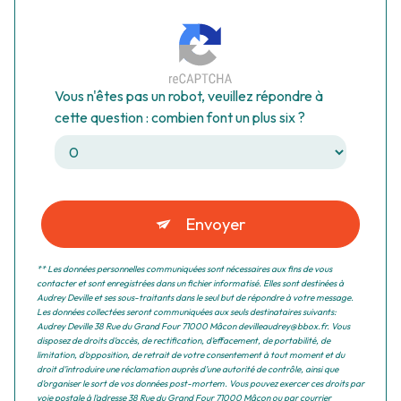
Vous n'êtes pas un robot, veuillez répondre à
cette question : combien font un plus six ?
Envoyer
** Les données personnelles communiquées sont nécessaires aux fins de vous
contacter et sont enregistrées dans un fichier informatisé. Elles sont destinées à
Audrey Deville et ses sous-traitants dans le seul but de répondre à votre message.
Les données collectées seront communiquées aux seuls destinataires suivants:
Audrey Deville 38 Rue du Grand Four 71000 Mâcon devilleaudrey@bbox.fr. Vous
disposez de droits d’accès, de rectification, d’effacement, de portabilité, de
limitation, d’opposition, de retrait de votre consentement à tout moment et du
droit d’introduire une réclamation auprès d’une autorité de contrôle, ainsi que
d’organiser le sort de vos données post-mortem. Vous pouvez exercer ces droits par
voie postale à l'adresse 38 Rue du Grand Four 71000 Mâcon ou par courrier