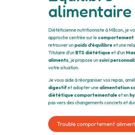
alimentaire
Diététicienne nutritionniste à Mâcon, je
approche centrée sur le
comportement 
retrouver un
poids d’équilibre
et une rela
Titulaire d’un
BTS diététique
et d’un
Mas
aliments
, je propose un
suivi personnal
votre situation.
Je vous aide à réorganiser vos repas, amé
digestif
et adopter une
alimentation s
diététique comportementale
et en
h
pas vers des changements concrets et dur
Trouble comportement aliment