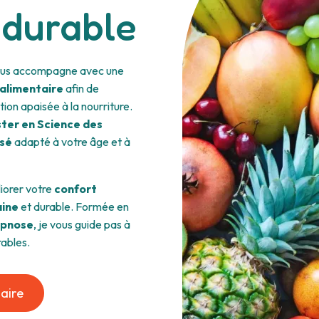
 durable
 vous accompagne avec une
alimentaire
afin de
tion apaisée à la nourriture.
ter en Science des
isé
adapté à votre âge et à
liorer votre
confort
aine
et durable. Formée en
ypnose
, je vous guide pas à
ables.
aire