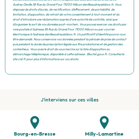
Audrey Deville 38 Rue du Grand Four 71000 Mâcon devilleaudrey@bbox.fr. Vous
disposez de droits d’accès, de rectification, d’effacement, de portabilité, de
limitation, d’opposition, de retrait de votre consentement à tout moment et du
droit d’introduire une réclamation auprès d’une autorité de contrôle, ainsi que
d’organiser le sort de vos données post-mortem. Vous pouvez exercer ces droits par
voie postale à l'adresse 38 Rue du Grand Four 71000 Mâcon ou par courrier
électronique à l'adresse devilleaudrey@bbox.fr. Un justificatif d'identité pourra vous
être demandé. Nous conservons vos données pendant la période de prise de contact
puis pendant la durée de prescription légale aux fins probatoires et de gestion des
contentieux. Vous avez le droit de vous inscrire sur la liste d'opposition au
démarchage téléphonique, disponible à cette adresse :
Bloctel.gouv.fr
. Consultez le
site cnil.fr pour plus d’informations sur vos droits.
J'interviens sur ces villes
Bourg-en-Bresse
Milly-Lamartine