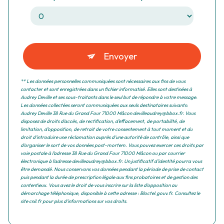
Envoyer
** Les données personnelles communiquées sont nécessaires aux fins de vous
contacter et sont enregistrées dans un fichier informatisé. Elles sont destinées à
Audrey Deville et ses sous-traitants dans le seul but de répondre à votre message.
Les données collectées seront communiquées aux seuls destinataires suivants:
Audrey Deville 38 Rue du Grand Four 71000 Mâcon devilleaudrey@bbox.fr. Vous
disposez de droits d’accès, de rectification, d’effacement, de portabilité, de
limitation, d’opposition, de retrait de votre consentement à tout moment et du
droit d’introduire une réclamation auprès d’une autorité de contrôle, ainsi que
d’organiser le sort de vos données post-mortem. Vous pouvez exercer ces droits par
voie postale à l'adresse 38 Rue du Grand Four 71000 Mâcon ou par courrier
électronique à l'adresse devilleaudrey@bbox.fr. Un justificatif d'identité pourra vous
être demandé. Nous conservons vos données pendant la période de prise de contact
puis pendant la durée de prescription légale aux fins probatoires et de gestion des
contentieux. Vous avez le droit de vous inscrire sur la liste d'opposition au
démarchage téléphonique, disponible à cette adresse :
Bloctel.gouv.fr
. Consultez le
site cnil.fr pour plus d’informations sur vos droits.