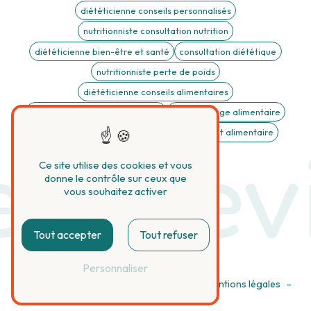
diététicienne conseils personnalisés
nutritionniste consultation nutrition
diététicienne bien-être et santé
consultation diététique
nutritionniste perte de poids
diététicienne conseils alimentaires
nutritionniste suivi personnalisé
Rééquilibrage alimentaire
Trouble digestif
Trouble du comportement alimentaire
y Devi
Ce site utilise des cookies et vous
donne le contrôle sur ceux que
vous souhaitez activer
Tout accepter
Tout refuser
Personnaliser
©
Vistalid
- 2026 - Tous droits réservés -
Mentions légales
-
Gestion des cookies