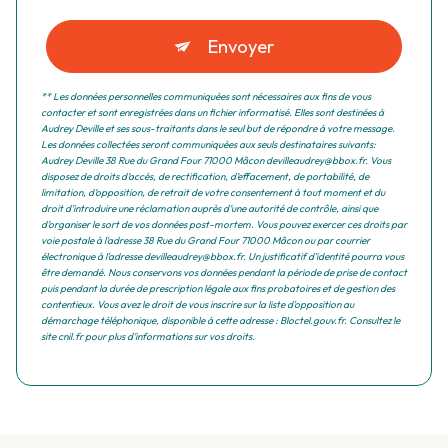
Envoyer
** Les données personnelles communiquées sont nécessaires aux fins de vous
contacter et sont enregistrées dans un fichier informatisé. Elles sont destinées à
Audrey Deville et ses sous-traitants dans le seul but de répondre à votre message.
Les données collectées seront communiquées aux seuls destinataires suivants:
Audrey Deville 38 Rue du Grand Four 71000 Mâcon devilleaudrey@bbox.fr. Vous
disposez de droits d’accès, de rectification, d’effacement, de portabilité, de
limitation, d’opposition, de retrait de votre consentement à tout moment et du
droit d’introduire une réclamation auprès d’une autorité de contrôle, ainsi que
d’organiser le sort de vos données post-mortem. Vous pouvez exercer ces droits par
voie postale à l'adresse 38 Rue du Grand Four 71000 Mâcon ou par courrier
électronique à l'adresse devilleaudrey@bbox.fr. Un justificatif d'identité pourra vous
être demandé. Nous conservons vos données pendant la période de prise de contact
puis pendant la durée de prescription légale aux fins probatoires et de gestion des
contentieux. Vous avez le droit de vous inscrire sur la liste d'opposition au
démarchage téléphonique, disponible à cette adresse :
Bloctel.gouv.fr
. Consultez le
site cnil.fr pour plus d’informations sur vos droits.