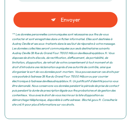
Envoyer
** Les données personnelles communiquées sont nécessaires aux fins de vous
contacter et sont enregistrées dans un fichier informatisé. Elles sont destinées à
Audrey Deville et ses sous-traitants dans le seul but de répondre à votre message.
Les données collectées seront communiquées aux seuls destinataires suivants:
Audrey Deville 38 Rue du Grand Four 71000 Mâcon devilleaudrey@bbox.fr. Vous
disposez de droits d’accès, de rectification, d’effacement, de portabilité, de
limitation, d’opposition, de retrait de votre consentement à tout moment et du
droit d’introduire une réclamation auprès d’une autorité de contrôle, ainsi que
d’organiser le sort de vos données post-mortem. Vous pouvez exercer ces droits par
voie postale à l'adresse 38 Rue du Grand Four 71000 Mâcon ou par courrier
électronique à l'adresse devilleaudrey@bbox.fr. Un justificatif d'identité pourra vous
être demandé. Nous conservons vos données pendant la période de prise de contact
puis pendant la durée de prescription légale aux fins probatoires et de gestion des
contentieux. Vous avez le droit de vous inscrire sur la liste d'opposition au
démarchage téléphonique, disponible à cette adresse :
Bloctel.gouv.fr
. Consultez le
site cnil.fr pour plus d’informations sur vos droits.