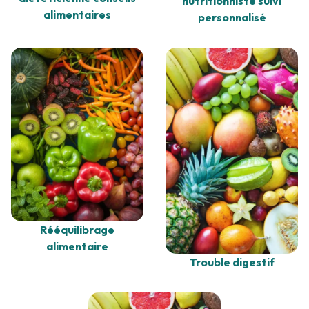
nutritionniste suivi
alimentaires
personnalisé
Rééquilibrage
alimentaire
Trouble digestif