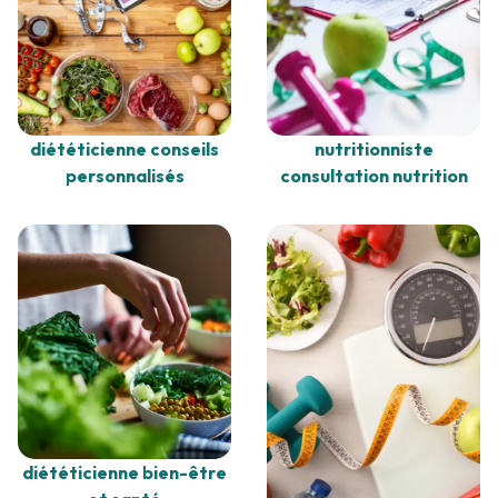
nutritionniste
diététicienne conseils
consultation nutrition
personnalisés
diététicienne bien-être