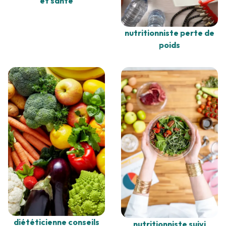
et santé
nutritionniste perte de
poids
diététicienne conseils
nutritionniste suivi