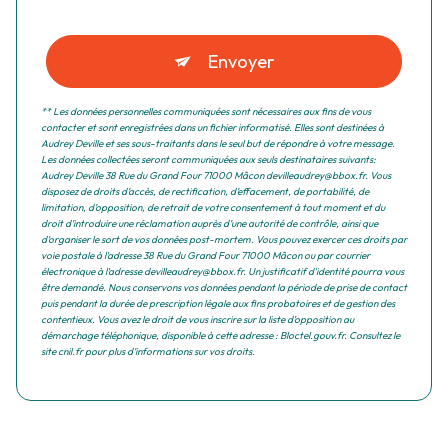
Envoyer
** Les données personnelles communiquées sont nécessaires aux fins de vous
contacter et sont enregistrées dans un fichier informatisé. Elles sont destinées à
Audrey Deville et ses sous-traitants dans le seul but de répondre à votre message.
Les données collectées seront communiquées aux seuls destinataires suivants:
Audrey Deville 38 Rue du Grand Four 71000 Mâcon devilleaudrey@bbox.fr. Vous
disposez de droits d’accès, de rectification, d’effacement, de portabilité, de
limitation, d’opposition, de retrait de votre consentement à tout moment et du
droit d’introduire une réclamation auprès d’une autorité de contrôle, ainsi que
d’organiser le sort de vos données post-mortem. Vous pouvez exercer ces droits par
voie postale à l'adresse 38 Rue du Grand Four 71000 Mâcon ou par courrier
électronique à l'adresse devilleaudrey@bbox.fr. Un justificatif d'identité pourra vous
être demandé. Nous conservons vos données pendant la période de prise de contact
puis pendant la durée de prescription légale aux fins probatoires et de gestion des
contentieux. Vous avez le droit de vous inscrire sur la liste d'opposition au
démarchage téléphonique, disponible à cette adresse :
Bloctel.gouv.fr
. Consultez le
site cnil.fr pour plus d’informations sur vos droits.