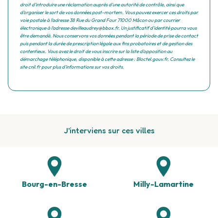
droit d’introduire une réclamation auprès d’une autorité de contrôle, ainsi que
d’organiser le sort de vos données post-mortem. Vous pouvez exercer ces droits par
voie postale à l'adresse 38 Rue du Grand Four 71000 Mâcon ou par courrier
électronique à l'adresse devilleaudrey@bbox.fr. Un justificatif d'identité pourra vous
être demandé. Nous conservons vos données pendant la période de prise de contact
puis pendant la durée de prescription légale aux fins probatoires et de gestion des
contentieux. Vous avez le droit de vous inscrire sur la liste d'opposition au
démarchage téléphonique, disponible à cette adresse :
Bloctel.gouv.fr
. Consultez le
site cnil.fr pour plus d’informations sur vos droits.
J'interviens sur ces villes
Bourg-en-Bresse
Milly-Lamartine