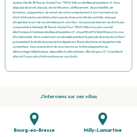
Audrey Deville 38 Rue du Grand Four 71000 Mâcon devilleaudrey@bbox.fr. Vous
disposez de droits d’accès, de rectification, d’effacement, de portabilité, de
limitation, d’opposition, de retrait de votre consentement à tout moment et du
droit d’introduire une réclamation auprès d’une autorité de contrôle, ainsi que
d’organiser le sort de vos données post-mortem. Vous pouvez exercer ces droits par
voie postale à l'adresse 38 Rue du Grand Four 71000 Mâcon ou par courrier
électronique à l'adresse devilleaudrey@bbox.fr. Un justificatif d'identité pourra vous
être demandé. Nous conservons vos données pendant la période de prise de contact
puis pendant la durée de prescription légale aux fins probatoires et de gestion des
contentieux. Vous avez le droit de vous inscrire sur la liste d'opposition au
démarchage téléphonique, disponible à cette adresse :
Bloctel.gouv.fr
. Consultez le
site cnil.fr pour plus d’informations sur vos droits.
J'interviens sur ces villes
Bourg-en-Bresse
Milly-Lamartine